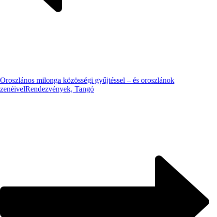
Oroszlános milonga közösségi gyűjtéssel – és oroszlánok
zenéivel
Rendezvények, Tangó