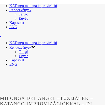
KATango milonga improvizáció
Rendezvények
Tangó
Egyéb
Kapcsolat
ENG
KATango milonga improvizáció
Rendezvények
Tangó
Egyéb
Kapcsolat
ENG
MILONGA DEL ANGEL –TÜZIJÁTÉK –
KATANGO IMPROVIZÁCIÓKKAL – DJ