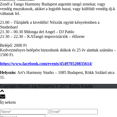
Zenél a Tango Harmony Budapest argentin tangó zenekar, vagy
vendég muzsikusok, akiket a legjobb hazai, vagy külföldi vendég dj-k
váltanak fel.
21.00 – Tűzijáték a kivetítőn! Nézzük együtt kényelemben a
Studioban!
21.30 – 00.30 Milonga del Angel – DJ Pablo
21:30 – 22.30 – KATangó improvizációk – élőzene
Belépő: 2000 Ft
Kedvezményes belépést biztosítunk diákok és 25 év alattiak számára –
1500 Ft.
https://www.facebook.com/events/454970520835614/
Helyszín:
Art’s Harmony Studio – 1085 Budapest, Rökk Szilárd utca
11.
Copyright Minden jog fenntartva © 2017 Bartha Katalin
Írj nekem